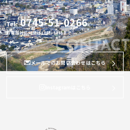
NEWS
お知らせ
0745-51-0266
CONTACT
Tel:
お問い合わせ
お電話対応時間は10時~17時まで
CONTACT
メールでのお問い合わせはこちら
Instagramはこちら