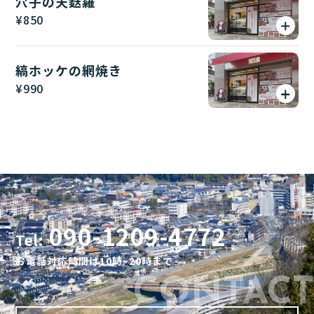
穴子の天麩羅
¥
850
縞ホッケの網焼き
¥
990
090-1209-4772
Tel:
お電話対応時間は10時~20時まで
CONTACT