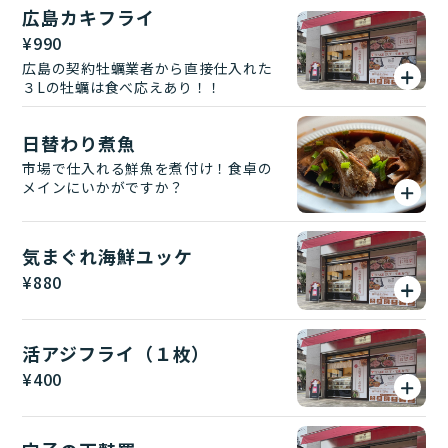
広島カキフライ
¥
990
広島の契約牡蠣業者から直接仕入れた
３Lの牡蠣は食べ応えあり！！
日替わり煮魚
市場で仕入れる鮮魚を煮付け！食卓の
メインにいかがですか？
気まぐれ海鮮ユッケ
¥
880
活アジフライ（１枚）
¥
400