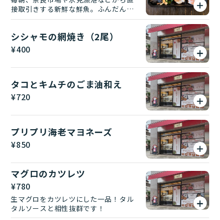
接取引きする新鮮な鮮魚。ふんだんに
盛り合わせます。 １人前価格。３人前
ご注文の際は３つカートに入れてくだ
シシャモの網焼き（2尾）
さい。
¥
400
タコとキムチのごま油和え
¥
720
プリプリ海老マヨネーズ
¥
850
マグロのカツレツ
¥
780
生マグロをカツレツにした一品！タル
タルソースと相性抜群です！