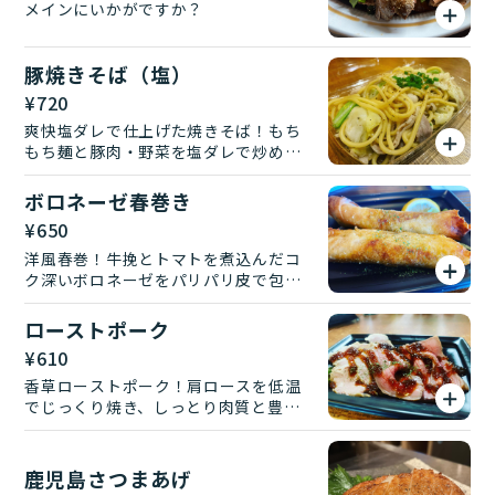
メインにいかがですか？
豚焼きそば（塩）
¥
720
爽快塩ダレで仕上げた焼きそば！もち
もち麺と豚肉・野菜を塩ダレで炒め、
さっぱりしながらも旨味たっぷり。後
味すっきりで飽きずに楽しめる満足の
ボロネーゼ春巻き
一皿。
¥
650
洋風春巻！牛挽とトマトを煮込んだコ
ク深いボロネーゼをパリパリ皮で包み
揚げた和洋折衷おつまみ。
ローストポーク
¥
610
香草ローストポーク！肩ロースを低温
でじっくり焼き、しっとり肉質と豊か
な香りが魅力。
鹿児島さつまあげ