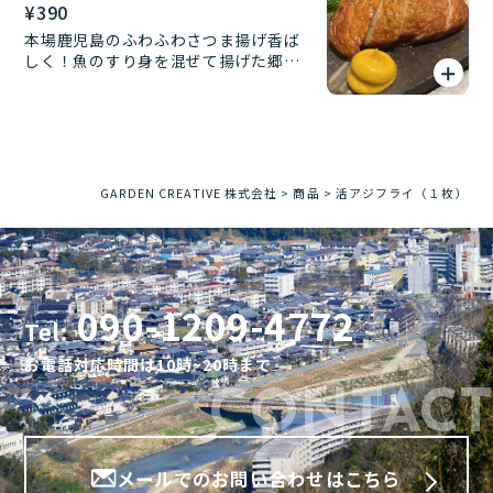
¥
390
本場鹿児島のふわふわさつま揚げ香ば
しく！魚のすり身を混ぜて揚げた郷土
の味。
GARDEN CREATIVE 株式会社
>
商品
>
活アジフライ（１枚）
090-1209-4772
Tel:
お電話対応時間は10時~20時まで
CONTACT
メールでのお問い合わせはこちら