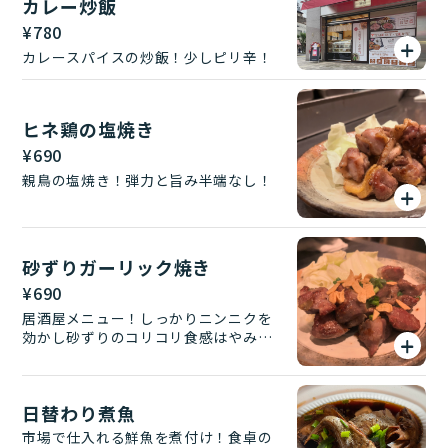
カレー炒飯
¥
780
カレースパイスの炒飯！少しピリ辛！
ヒネ鶏の塩焼き
¥
690
親鳥の塩焼き！弾力と旨み半端なし！
砂ずりガーリック焼き
¥
690
居酒屋メニュー！しっかりニンニクを
効かし砂ずりのコリコリ食感はやみつ
き！
日替わり煮魚
市場で仕入れる鮮魚を煮付け！食卓の